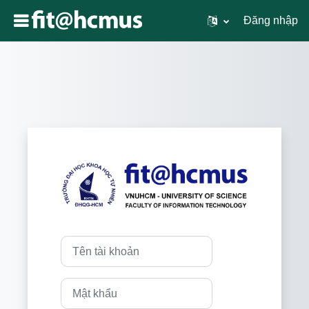
Đăng nhập
Chuyển tới nội dung chính
Đăng nhập vào 
Tên tài khoản
Mật khẩu